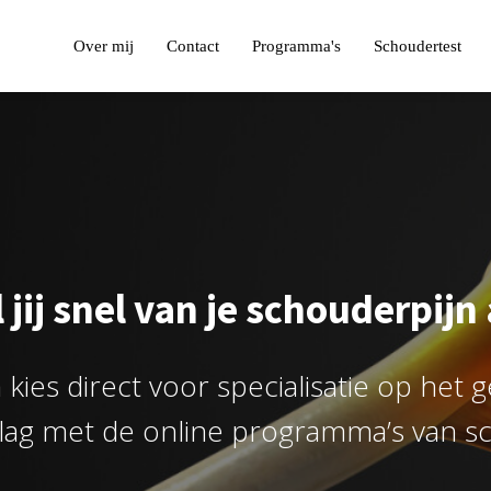
Over mij
Contact
Programma's
Schoudertest
 jij snel van je schouderpijn
 kies direct voor specialisatie op het
slag met de online programma’s van sc