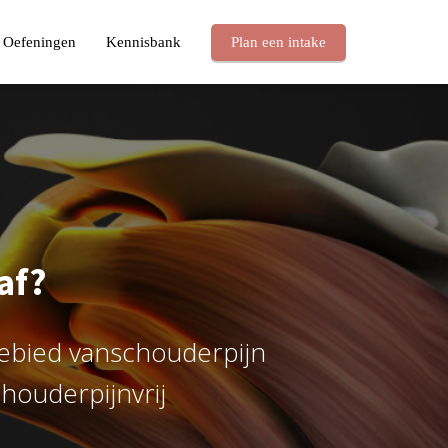
Oefeningen
Kennisbank
Plan een intake
 af?
 gebied vanschouderpijn
houderpijnvrij